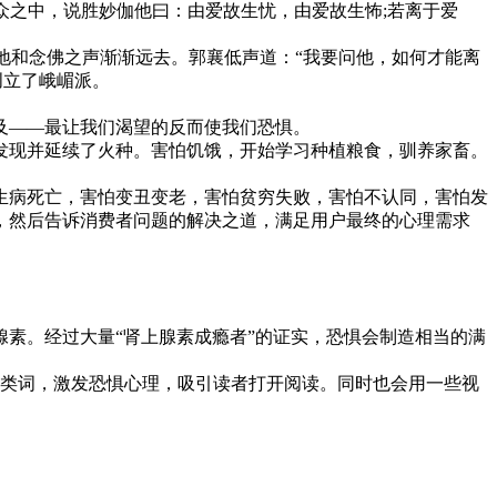
众之中，说胜妙伽他曰：由爱故生忧，由爱故生怖;若离于爱
地和念佛之声渐渐远去。郭襄低声道：“我要问他，如何才能离
创立了峨嵋派。
及——最让我们渴望的反而使我们恐惧。
现并延续了火种。害怕饥饿，开始学习种植粮食，驯养家畜。
病死亡，害怕变丑变老，害怕贫穷失败，害怕不认同，害怕发
，然后告诉消费者问题的解决之道，满足用户最终的心理需求
素。经过大量“肾上腺素成瘾者”的证实，恐惧会制造相当的满
.这类词，激发恐惧心理，吸引读者打开阅读。同时也会用一些视