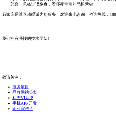
郭襄一见杨过误终身，看吓死宝宝的恐惧营销
石家庄易维互动竭诚为您服务！欢迎来电咨询！咨询热线：18832133535 网
我们拥有强悍的技术团队!
敬请关注：
服务项目
品牌网站策划
标志VI系统
手机APP开发
企业宣传片