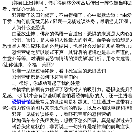
(郭襄)正出神间，忽听得碑林旁树丛后传出一阵铁链当啷之
者，无忧亦无怖……”
郭襄听了这四句偈言，不由得痴了，心中默默念道：“由爱故
于爱，如何能无忧无怖? 郭襄一见杨过误终身，最后游走江湖
人为什么会恐惧
由爱故生怖，佛家的偈语一言道出：恐惧的来源是人内心的欲
恐惧、害怕，是人类和人性最大的弱点。而学会害怕却是人
恐惧是人类适应环境的必然结果，也是社会发展进步的源动力
恐惧营销之所以屡试不爽，其背后的逻辑也是非常严谨的。
生意外等等。对消费者恐怖情绪的深度解读剖析，用夸大危害
(让你健康、幸福、美丽)!
郭襄一见杨过误终身，看吓死宝宝的恐惧营销
恐惧营销都是如何吓坏宝宝们的
1、很好，你成功引起了我的注意
生物学的依据有力佐证了恐惧对人的吸引力。恐惧会提升我们
足感。<所以才会有那些明明害怕看恐怖电影的人，还一边捂着
恐惧营销
里最常见的做法就是标题党。往往通过一些带有强
觉冲击力较强的图片来表现危害的程度，以及不加以重视和控
郭襄一见杨过误终身，，看吓死宝宝的恐惧营销
比如偶尔有个头疼发热，想搜下怎么回事。真是感谢过去无
科普头疼症状的，非要说上一句头疼是精神病的前期症状