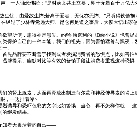
声，一人诵念佛经：“是时药叉共王立要，即于无量百千万亿大
生忧，由爱故生怖;若离于爱者，无忧亦无怖。”只听得铁链拖
，在经过了少林寺觉远大师、昆仑何足道之事后，大彻大悟出家
望所使，患得亦是患失。约翰·康奈利的《B级小说》也曾提
类保护自己的一种本能，我们的祖先，因为害怕猛兽与黑夜，发
之一。
首先品牌要不断善于找到或者发掘消费者的恐惧点，比如害怕生
、温馨提示、幽默对比等有效的营销手段让消费者重视这种恐惧
的肾上腺素，从而再释放出制造荷尔蒙和神经传导素的肾上腺
眼，一边扯着嗓>
烈诱导和恐吓色彩的文字比如警惕、当心，再不怎样你就.....
制的继发结果。
知者无畏活着的自己——