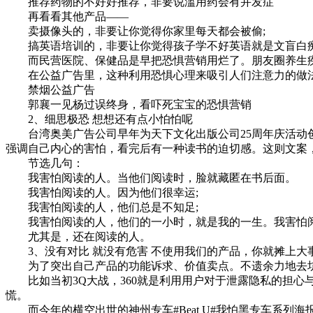
推荐药物的不好好推荐，非要说滥用药会有并发症
再看看其他产品——
卖摄像头的，非要让你觉得你家里每天都会被偷;
搞英语培训的，非要让你觉得孩子学不好英语就是文盲白
而民营医院、保健品是早把恐惧营销用烂了。朋友圈养生疾
在公益广告里，这种利用恐惧心理来吸引人们注意力的做法
禁烟公益广告
郭襄一见杨过误终身，看吓死宝宝的恐惧营销
2、细思极恐 想想还有点小怕怕呢
台湾奥美广告公司早年为天下文化出版公司25周年庆活动创
强调自己内心的害怕，看完后有一种读书的迫切感。这则文案
节选几句：
我害怕阅读的人。当他们阅读时，脸就藏匿在书后面。
我害怕阅读的人。因为他们很幸运;
我害怕阅读的人，他们总是不知足;
我害怕阅读的人，他们的一小时，就是我的一生。我害怕阅
尤其是，还在阅读的人。
3、没有对比 就没有危害 不使用我们的产品，你就摊上大
为了突出自己产品的功能诉求、价值卖点。不遗余力地去坑
比如当初3Q大战，360就是利用用户对于泄露隐私的担心与
慌。
而今年的横空出世的神州专车#Beat U#我怕黑专车系列海